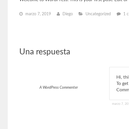
marzo 7, 2019
Diego
Uncategorized
1 
Una respuesta
Hi, th
To get
A WordPress Commenter
Comme
marzo 7, 20