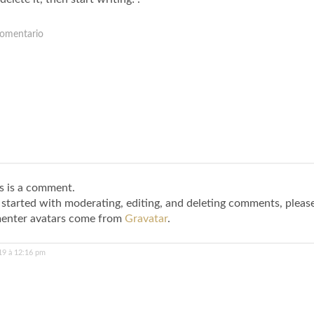
comentario
is is a comment.
 started with moderating, editing, and deleting comments, pleas
nter avatars come from
Gravatar
.
19 à 12:16 pm